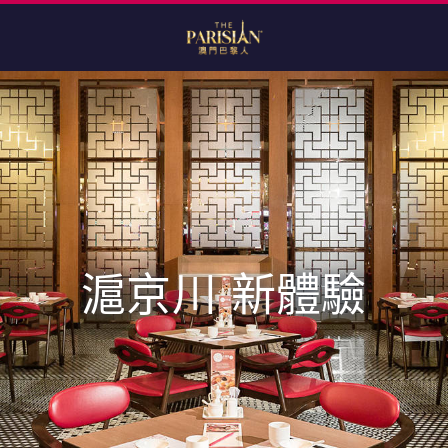
滬京川 新體驗