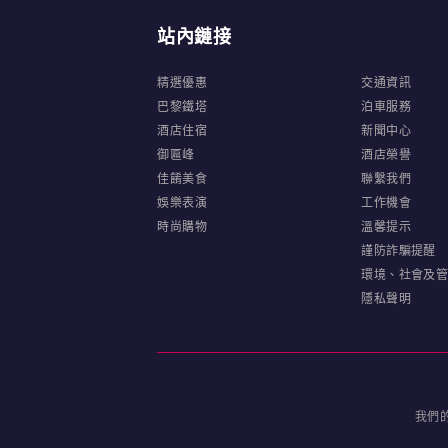
站內鏈接
精選優惠
交通資訊
巴黎鐵塔
泊車服務
酒店住宿
新聞中心
御匾峰
酒店榮譽
佳餚美食
聯繫我們
娛樂表演
工作機會
時尚購物
溫馨提示
謹防詐騙提醒
環境、社會及
隱私聲明
我們