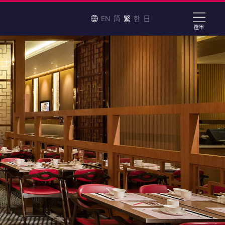
EN
简
繁
한
日
選單