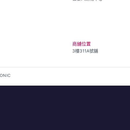
商舖位置
3樓311A號舖
SONIC