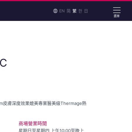
EN
简
繁
한
日
選單
IC
mm皮膚深度效果媲美專業醫美級Thermage熱
商場營業時間
星期日至星期四 上午10:00至晚上