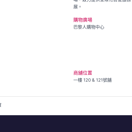
展。
購物廣場
巴黎人購物中心
商舖位置
一樓
120 & 121號舖
寶