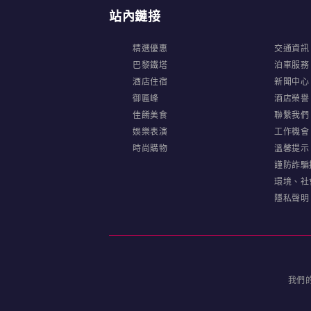
站內鏈接
精選優惠
交通資訊
巴黎鐵塔
泊車服務
酒店住宿
新聞中心
御匾峰
酒店榮譽
佳餚美食
聯繫我們
娛樂表演
工作機會
時尚購物
溫馨提示
謹防詐騙
環境、社
隱私聲明
我們