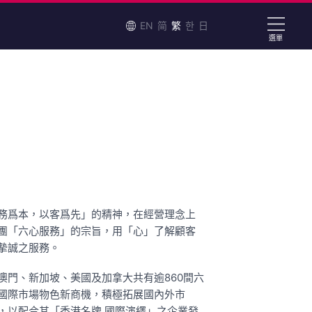
EN
简
繁
한
日
選單
務爲本，以客爲先」的精神，在經營理念上
團「六心服務」的宗旨，用「心」了解顧客
摰誠之服務。
澳門、新加坡、美國及加拿大共有逾860間六
國際市場物色新商機，積極拓展國內外市
，以配合其「香港名牌 國際演繹」之企業發