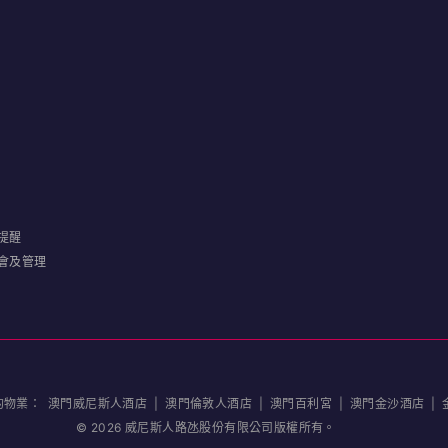
提醒
會及管理
的物業：
澳門威尼斯人酒店
|
澳門倫敦人酒店
|
澳門百利宮
|
澳門金沙酒店
|
©
2026
威尼斯人路氹股份有限公司版權所有。